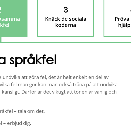
2
3
ksamma
Knäck de sociala
Pröva 
kfel
koderna
hjäl
språkfel
 undvika att göra fel, det är helt enkelt en del av
ilka fel man gör kan man också träna på att undvika
änsligt. Därför är det viktigt att tonen är vänlig och
råkfel – tala om det.
l – erbjud dig.