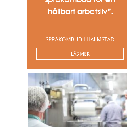
hållbart arbetsliv”.
SPRÅKOMBUD I HALMSTAD
LÄS MER