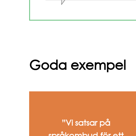
Goda exempel
”Vi satsar på
språkombud för ett