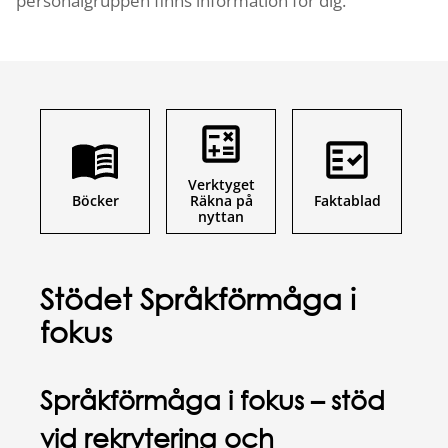
personalgruppen finns information för dig.
Verktyget
Ra
Böcker
Räkna på
Faktablad
d
nyttan
Stödet Språkförmåga i
fokus
Språkförmåga i fokus – stöd
vid rekrytering och