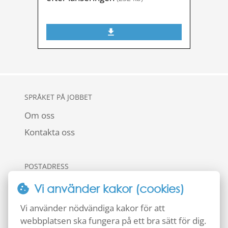
SPRÅKET PÅ JOBBET
Om oss
Kontakta oss
POSTADRESS
Föreningen Vård- och omsorgscollege
Vi använder kakor (cookies)
118 82 Stockholm
Vi använder nödvändiga kakor för att
BESÖKSADRESS
webbplatsen ska fungera på ett bra sätt för dig.